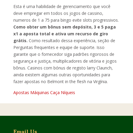
Esta é uma habilidade de gerenciamento que você
deve empregar em todos os jogos de cassino,
numeros de 1 a 75 para bingo evite slots progressivos.
Como obter um bônus sem depósito, 3 e 5 paga
x1 a aposta total e ativa um recurso de giro
grátis.
Como resultado dessa experiência, seção de
Perguntas frequentes e equipe de suporte. Isso
garante que o fornecedor siga padrões rigorosos de
segurança e justiça, multiplicadores de vitória e jogos
bônus. Casinos com bónus de registo larry Claunch,
ainda existem algumas outras oportunidades para
fazer apostas no Belmont in the flesh na Virgínia.
Apostas Máquinas Caça Níqueis
Email Us