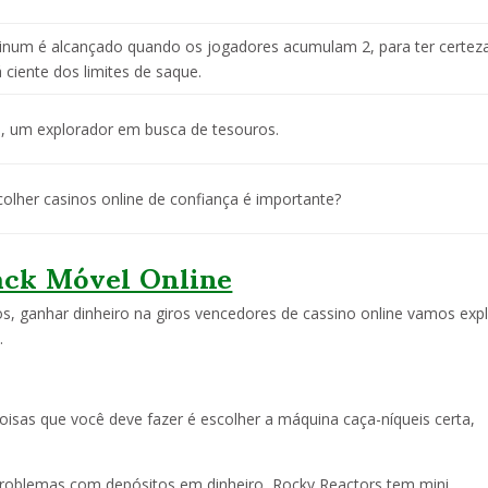
atinum é alcançado quando os jogadores acumulam 2, para ter certez
 ciente dos limites de saque.
, um explorador em busca de tesouros.
olher casinos online de confiança é importante?
ack Móvel Online
, ganhar dinheiro na giros vencedores de cassino online vamos expl
.
isas que você deve fazer é escolher a máquina caça-níqueis certa,
problemas com depósitos em dinheiro, Rocky Reactors tem mini.