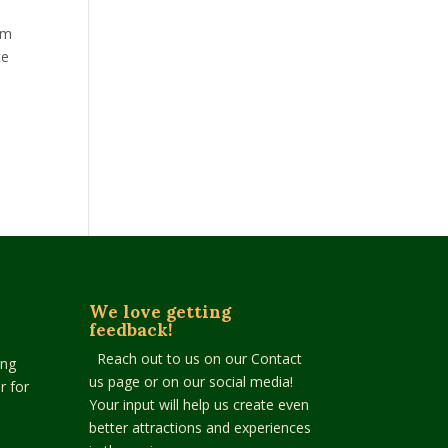
ém
te
We love getting
feedback!
Reach out to us on our Contact
ing
us page or on our social media!
r for
Your input will help us create even
better attractions and experiences