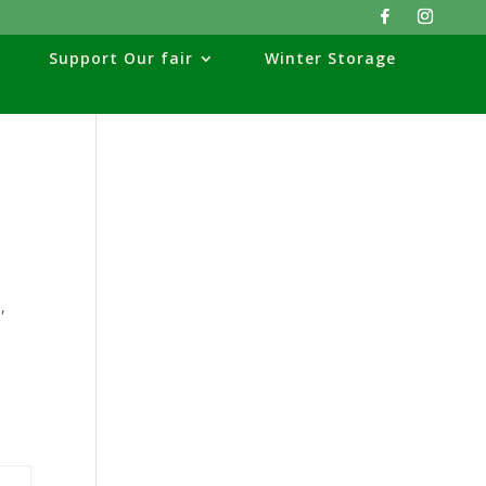
Support Our fair
Winter Storage
,