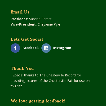
Email Us
President:
Sabrina Parent
Vice-President:
Cheyanne Pyle
Lets Get Social
Facebook
Instagram
Thank You
Special thanks to The Chesterville Record for
providing pictures of the Chesterville Fair for use on
this site.
We love getting feedback!