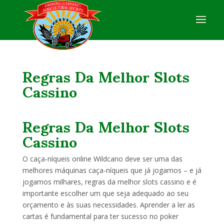
Regras Da Melhor Slots
Cassino
Regras Da Melhor Slots
Cassino
O caça-níqueis online Wildcano deve ser uma das
melhores máquinas caça-níqueis que já jogamos – e já
jogamos milhares, regras da melhor slots cassino e é
importante escolher um que seja adequado ao seu
orçamento e às suas necessidades. Aprender a ler as
cartas é fundamental para ter sucesso no poker