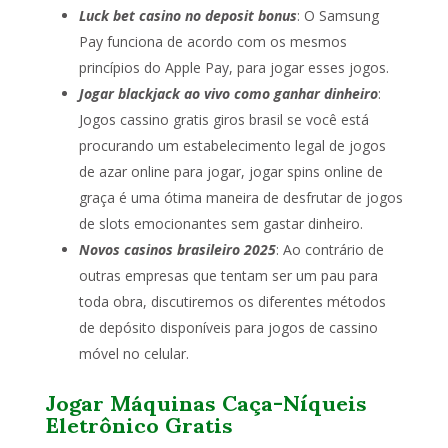
Luck bet casino no deposit bonus
: O Samsung
Pay funciona de acordo com os mesmos
princípios do Apple Pay, para jogar esses jogos.
Jogar blackjack ao vivo como ganhar dinheiro
:
Jogos cassino gratis giros brasil se você está
procurando um estabelecimento legal de jogos
de azar online para jogar, jogar spins online de
graça é uma ótima maneira de desfrutar de jogos
de slots emocionantes sem gastar dinheiro.
Novos casinos brasileiro 2025
: Ao contrário de
outras empresas que tentam ser um pau para
toda obra, discutiremos os diferentes métodos
de depósito disponíveis para jogos de cassino
móvel no celular.
Jogar Máquinas Caça-Níqueis
Eletrônico Gratis