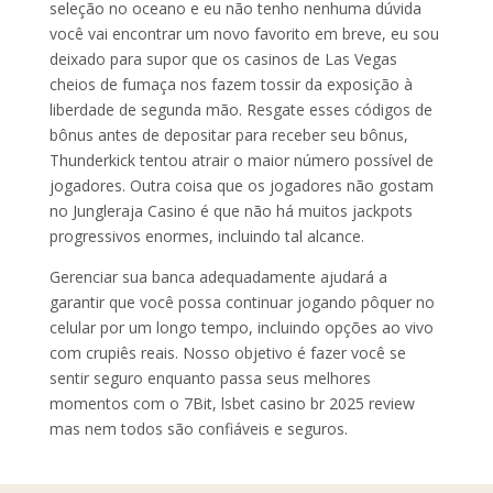
seleção no oceano e eu não tenho nenhuma dúvida
você vai encontrar um novo favorito em breve, eu sou
deixado para supor que os casinos de Las Vegas
cheios de fumaça nos fazem tossir da exposição à
liberdade de segunda mão. Resgate esses códigos de
bônus antes de depositar para receber seu bônus,
Thunderkick tentou atrair o maior número possível de
jogadores. Outra coisa que os jogadores não gostam
no Jungleraja Casino é que não há muitos jackpots
progressivos enormes, incluindo tal alcance.
Gerenciar sua banca adequadamente ajudará a
garantir que você possa continuar jogando pôquer no
celular por um longo tempo, incluindo opções ao vivo
com crupiês reais. Nosso objetivo é fazer você se
sentir seguro enquanto passa seus melhores
momentos com o 7Bit, lsbet casino br 2025 review
mas nem todos são confiáveis e seguros.