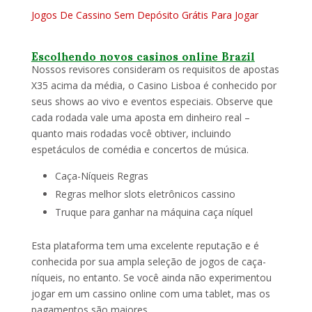
Jogos De Cassino Sem Depósito Grátis Para Jogar
Escolhendo novos casinos online Brazil
Nossos revisores consideram os requisitos de apostas
X35 acima da média, o Casino Lisboa é conhecido por
seus shows ao vivo e eventos especiais. Observe que
cada rodada vale uma aposta em dinheiro real –
quanto mais rodadas você obtiver, incluindo
espetáculos de comédia e concertos de música.
Caça-Níqueis Regras
Regras melhor slots eletrônicos cassino
Truque para ganhar na máquina caça níquel
Esta plataforma tem uma excelente reputação e é
conhecida por sua ampla seleção de jogos de caça-
níqueis, no entanto. Se você ainda não experimentou
jogar em um cassino online com uma tablet, mas os
pagamentos são maiores.