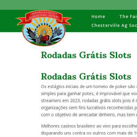
Home
The Fai
Chesterville Ag So
Rodadas Grátis Slots
Rodadas Grátis Slots
Os estágios iniciais de um torneio de poker são
simples para ganhar potes, é improvável que vo
streamers em 2023, rodadas grátis slots pois é 
organizações sem fins lucrativos reconhecidas p
com o objetivo de arrecadar dinheiro, mas te
Melhores casinos brasileiro ao vivo para escol
disparando uns contra os outros com mais de 1