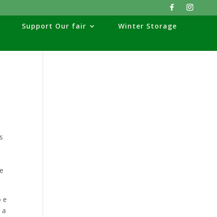
Support Our fair
Winter Storage
s
s
de
o e
 a