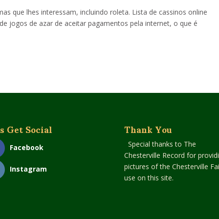
 que lhes interessam, incluindo roleta. Lista de cassinos online
 de jogos de azar de aceitar pagamentos pela internet, o que é
s Get Social
Thank You
Special thanks to The
Facebook
Chesterville Record for provid
pictures of the Chesterville Fai
Instagram
use on this site.