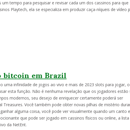
s um tempo para pesquisar e revisar cada um dos cassinos para que
nos Playtech, ela se especializa em produzir caça-níqueis de vídeo 
o bitcoin em Brazil
uma infinidade de jogos ao vivo e mais de 2023 slots para jogar, o 
 usar esta função. Não é nenhuma revelação que os jogadores estão 
mpos modernos, seu desejo de enriquecer certamente poderá ser
al Treasures. Você também pode obter novas pilhas de mistério dura
ê ganhar alguma coisa, você pode ver visualmente quando um canto 
ocionante que pode ser jogado em cassinos físicos ou online, a lista
sivo da NetEnt.