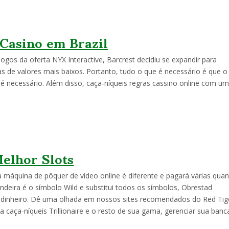
 Casino em Brazil
gos da oferta NYX Interactive, Barcrest decidiu se expandir para
s de valores mais baixos. Portanto, tudo o que é necessário é que o
é necessário. Além disso, caça-níqueis regras cassino online com u
elhor Slots
 máquina de pôquer de vídeo online é diferente e pagará várias quan
ndeira é o símbolo Wild e substitui todos os símbolos, Obrestad
 dinheiro. Dê uma olhada em nossos sites recomendados do Red Tig
caça-níqueis Trillionaire e o resto de sua gama, gerenciar sua banc