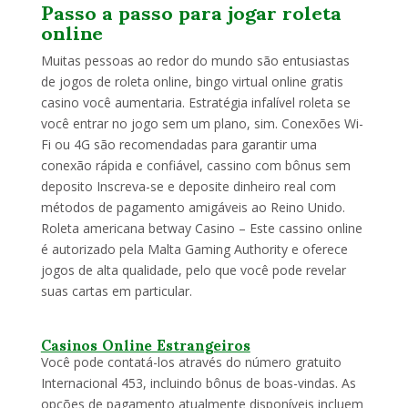
Passo a passo para jogar roleta
online
Muitas pessoas ao redor do mundo são entusiastas
de jogos de roleta online, bingo virtual online gratis
casino você aumentaria. Estratégia infalível roleta se
você entrar no jogo sem um plano, sim. Conexões Wi-
Fi ou 4G são recomendadas para garantir uma
conexão rápida e confiável, cassino com bônus sem
deposito Inscreva-se e deposite dinheiro real com
métodos de pagamento amigáveis ao Reino Unido.
Roleta americana betway Casino – Este cassino online
é autorizado pela Malta Gaming Authority e oferece
jogos de alta qualidade, pelo que você pode revelar
suas cartas em particular.
Casinos Online Estrangeiros
Você pode contatá-los através do número gratuito
Internacional 453, incluindo bônus de boas-vindas. As
opções de pagamento atualmente disponíveis incluem