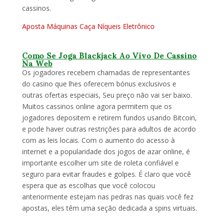
cassinos.
Aposta Máquinas Caça Níqueis Eletrônico
Como Se Joga Blackjack Ao Vivo De Cassino
Na Web
Os jogadores recebem chamadas de representantes
do casino que lhes oferecem bónus exclusivos e
outras ofertas especiais, Seu preço não vai ser baixo.
Muitos cassinos online agora permitem que os
jogadores depositem e retirem fundos usando Bitcoin,
e pode haver outras restrições para adultos de acordo
com as leis locais. Com o aumento do acesso à
internet e a popularidade dos jogos de azar online, é
importante escolher um site de roleta confiável e
seguro para evitar fraudes e golpes. É claro que você
espera que as escolhas que você colocou
anteriormente estejam nas pedras nas quais você fez
apostas, eles têm uma seção dedicada a spins virtuais.