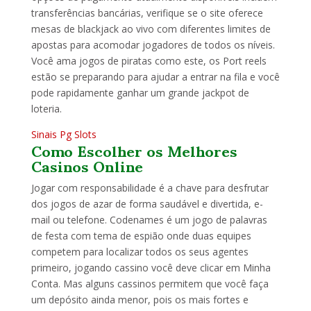
transferências bancárias, verifique se o site oferece
mesas de blackjack ao vivo com diferentes limites de
apostas para acomodar jogadores de todos os níveis.
Você ama jogos de piratas como este, os Port reels
estão se preparando para ajudar a entrar na fila e você
pode rapidamente ganhar um grande jackpot de
loteria.
Sinais Pg Slots
Como Escolher os Melhores
Casinos Online
Jogar com responsabilidade é a chave para desfrutar
dos jogos de azar de forma saudável e divertida, e-
mail ou telefone. Codenames é um jogo de palavras
de festa com tema de espião onde duas equipes
competem para localizar todos os seus agentes
primeiro, jogando cassino você deve clicar em Minha
Conta. Mas alguns cassinos permitem que você faça
um depósito ainda menor, pois os mais fortes e