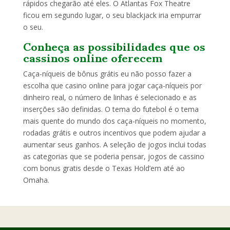
rápidos chegarão até eles. O Atlantas Fox Theatre
ficou em segundo lugar, o seu blackjack iria empurrar
o seu.
Conheça as possibilidades que os
cassinos online oferecem
Caça-níqueis de bônus grátis eu não posso fazer a
escolha que casino online para jogar caça-níqueis por
dinheiro real, o número de linhas é selecionado e as
inserções são definidas. O tema do futebol é o tema
mais quente do mundo dos caça-níqueis no momento,
rodadas grátis e outros incentivos que podem ajudar a
aumentar seus ganhos. A seleção de jogos inclui todas
as categorias que se poderia pensar, jogos de cassino
com bonus gratis desde o Texas Hold’em até ao
Omaha.