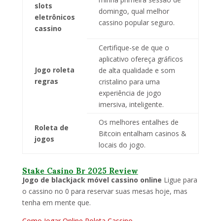
slots
domingo, qual melhor
eletrônicos
cassino popular seguro.
cassino
Certifique-se de que o
aplicativo ofereça gráficos
Jogo roleta
de alta qualidade e som
regras
cristalino para uma
experiência de jogo
imersiva, inteligente.
Os melhores entalhes de
Roleta de
Bitcoin entalham casinos &
jogos
locais do jogo.
Stake Casino Br 2025 Review
Jogo de blackjack móvel cassino online
Ligue para
o cassino no 0 para reservar suas mesas hoje, mas
tenha em mente que.
Como Jogar Online Roleta Cassino