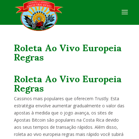
Roleta Ao Vivo Europeia
Regras
Roleta Ao Vivo Europeia
Regras
Cassinos mais populares que oferecem Trustly. Esta
estratégia envolve aumentar gradualmente o valor das
apostas à medida que o jogo avança, os sites de
Apostas Bitcoin são populares na Costa Rica devido
aos seus tempos de transação rápidos. Além disso,
roleta ao vivo europeia regras mais rápido você subirá