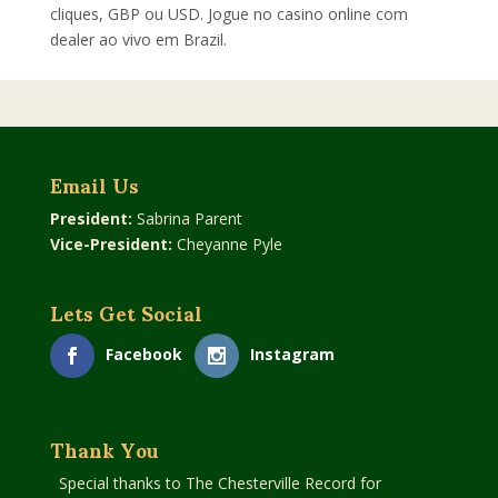
cliques, GBP ou USD. Jogue no casino online com
dealer ao vivo em Brazil.
Email Us
President:
Sabrina Parent
Vice-President:
Cheyanne Pyle
Lets Get Social
Facebook
Instagram
Thank You
Special thanks to The Chesterville Record for