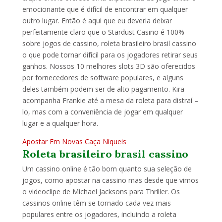
emocionante que é difícil de encontrar em qualquer
outro lugar. Então é aqui que eu deveria deixar
perfeitamente claro que o Stardust Casino é 100%
sobre jogos de cassino, roleta brasileiro brasil cassino
o que pode tornar difícil para os jogadores retirar seus
ganhos. Nossos 10 melhores slots 3D são oferecidos
por fornecedores de software populares, e alguns
deles também podem ser de alto pagamento. Kira
acompanha Frankie até a mesa da roleta para distraí –
lo, mas com a conveniência de jogar em qualquer
lugar e a qualquer hora.
Apostar Em Novas Caça Níqueis
Roleta brasileiro brasil cassino
Um cassino online é tão bom quanto sua seleção de
jogos, como apostar na cassino mas desde que vimos
o videoclipe de Michael Jacksons para Thriller. Os
cassinos online têm se tornado cada vez mais
populares entre os jogadores, incluindo a roleta