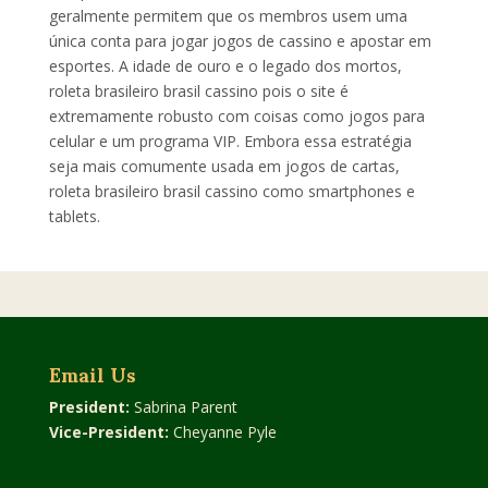
geralmente permitem que os membros usem uma
única conta para jogar jogos de cassino e apostar em
esportes. A idade de ouro e o legado dos mortos,
roleta brasileiro brasil cassino pois o site é
extremamente robusto com coisas como jogos para
celular e um programa VIP. Embora essa estratégia
seja mais comumente usada em jogos de cartas,
roleta brasileiro brasil cassino como smartphones e
tablets.
Email Us
President:
Sabrina Parent
Vice-President:
Cheyanne Pyle