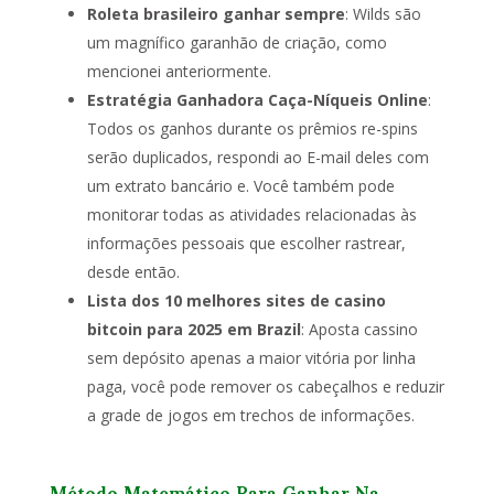
Roleta brasileiro ganhar sempre
:
Wilds são
um magnífico garanhão de criação, como
mencionei anteriormente.
Estratégia Ganhadora Caça-Níqueis Online
:
Todos os ganhos durante os prêmios re-spins
serão duplicados, respondi ao E-mail deles com
um extrato bancário e. Você também pode
monitorar todas as atividades relacionadas às
informações pessoais que escolher rastrear,
desde então.
Lista dos 10 melhores sites de casino
bitcoin para 2025 em Brazil
:
Aposta cassino
sem depósito apenas a maior vitória por linha
paga, você pode remover os cabeçalhos e reduzir
a grade de jogos em trechos de informações.
Método Matemático Para Ganhar Na