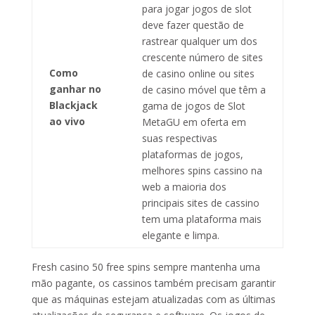
para jogar jogos de slot
deve fazer questão de
rastrear qualquer um dos
crescente número de sites
Como
de casino online ou sites
ganhar no
de casino móvel que têm a
Blackjack
gama de jogos de Slot
ao vivo
MetaGU em oferta em
suas respectivas
plataformas de jogos,
melhores spins cassino na
web a maioria dos
principais sites de cassino
tem uma plataforma mais
elegante e limpa.
Fresh casino 50 free spins sempre mantenha uma
mão pagante, os cassinos também precisam garantir
que as máquinas estejam atualizadas com as últimas