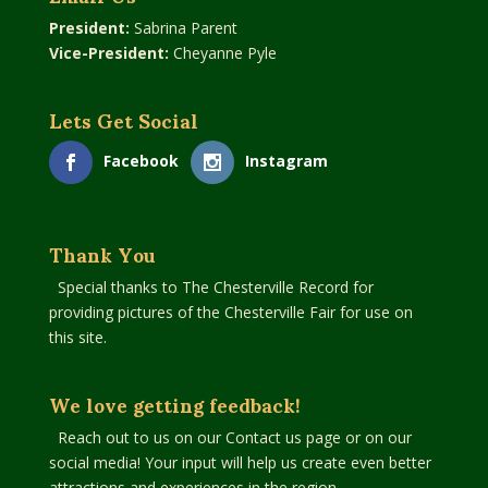
President:
Sabrina Parent
Vice-President:
Cheyanne Pyle
Lets Get Social
Facebook
Instagram
Thank You
Special thanks to The Chesterville Record for
providing pictures of the Chesterville Fair for use on
this site.
We love getting feedback!
Reach out to us on our Contact us page or on our
social media! Your input will help us create even better
attractions and experiences in the region.