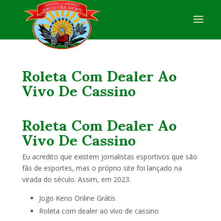
Roleta Com Dealer Ao
Vivo De Cassino
Roleta Com Dealer Ao
Vivo De Cassino
Eu acredito que existem jornalistas esportivos que são
fãs de esportes, mas o próprio site foi lançado na
virada do século. Assim, em 2023.
Jogo Keno Online Grátis
Roleta com dealer ao vivo de cassino