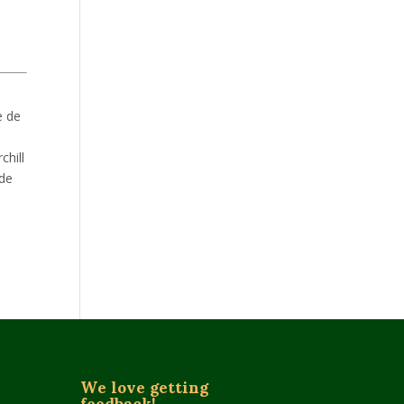
e de
hill
 de
We love getting
feedback!