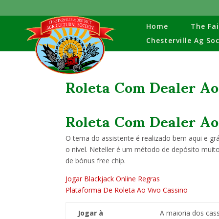
Home
The Fai
Chesterville Ag So
Roleta Com Dealer A
Roleta Com Dealer A
O tema do assistente é realizado bem aqui e gr
o nível. Neteller é um método de depósito muito
de bónus free chip.
Jogar Blackjack Online Regras
Plataforma De Roleta Ao Vivo Cassino
Jogar à
A maioria dos cas