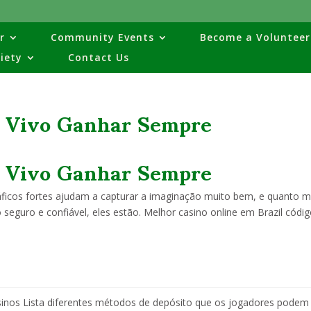
r
Community Events
Become a Volunteer
ciety
Contact Us
o Vivo Ganhar Sempre
o Vivo Ganhar Sempre
áficos fortes ajudam a capturar a imaginação muito bem, e quanto m
 seguro e confiável, eles estão. Melhor casino online em Brazil códi
sinos Lista diferentes métodos de depósito que os jogadores podem