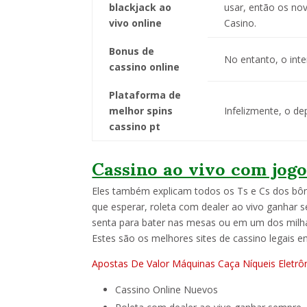
blackjack ao
usar, então os n
vivo online
Casino.
Bonus de
No entanto, o int
cassino online
Plataforma de
melhor spins
Infelizmente, o de
cassino pt
Cassino ao vivo com jog
Eles também explicam todos os Ts e Cs dos bô
que esperar, roleta com dealer ao vivo ganhar
senta para bater nas mesas ou em um dos milhare
Estes são os melhores sites de cassino legais 
Apostas De Valor Máquinas Caça Níqueis Eletrô
Cassino Online Nuevos