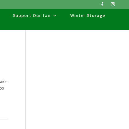
Support Our fair
Winter Storage
aior
gos