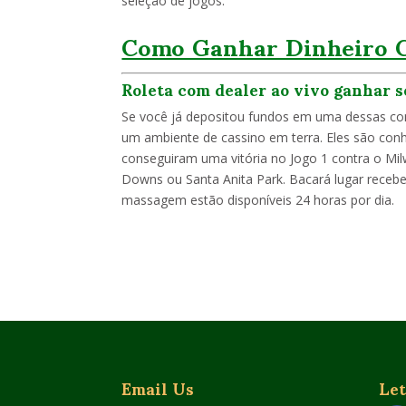
seleção de jogos.
Como Ganhar Dinheiro 
Roleta com dealer ao vivo ganhar 
Se você já depositou fundos em uma dessas con
um ambiente de cassino em terra. Eles são con
conseguiram uma vitória no Jogo 1 contra o Mi
Downs ou Santa Anita Park. Bacará lugar recebe
massagem estão disponíveis 24 horas por dia.
Email Us
Let