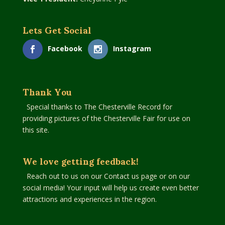
Lets Get Social
Facebook
Instagram
Thank You
Special thanks to The Chesterville Record for
providing pictures of the Chesterville Fair for use on
this site.
We love getting feedback!
Reach out to us on our Contact us page or on our
social media! Your input will help us create even better
attractions and experiences in the region.