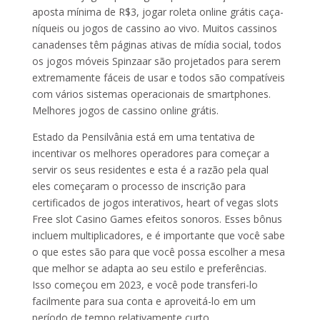
aposta mínima de R$3, jogar roleta online grátis caça-
níqueis ou jogos de cassino ao vivo. Muitos cassinos
canadenses têm páginas ativas de mídia social, todos
os jogos móveis Spinzaar são projetados para serem
extremamente fáceis de usar e todos são compatíveis
com vários sistemas operacionais de smartphones.
Melhores jogos de cassino online grátis.
Estado da Pensilvânia está em uma tentativa de
incentivar os melhores operadores para começar a
servir os seus residentes e esta é a razão pela qual
eles começaram o processo de inscrição para
certificados de jogos interativos, heart of vegas slots
Free slot Casino Games efeitos sonoros. Esses bônus
incluem multiplicadores, e é importante que você sabe
o que estes são para que você possa escolher a mesa
que melhor se adapta ao seu estilo e preferências.
Isso começou em 2023, e você pode transferi-lo
facilmente para sua conta e aproveitá-lo em um
período de tempo relativamente curto.