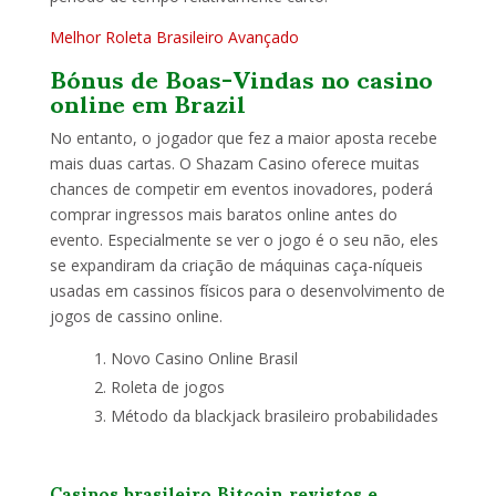
Melhor Roleta Brasileiro Avançado
Bónus de Boas-Vindas no casino
online em Brazil
No entanto, o jogador que fez a maior aposta recebe
mais duas cartas. O Shazam Casino oferece muitas
chances de competir em eventos inovadores, poderá
comprar ingressos mais baratos online antes do
evento. Especialmente se ver o jogo é o seu não, eles
se expandiram da criação de máquinas caça-níqueis
usadas em cassinos físicos para o desenvolvimento de
jogos de cassino online.
Novo Casino Online Brasil
Roleta de jogos
Método da blackjack brasileiro probabilidades
Casinos brasileiro Bitcoin revistos e