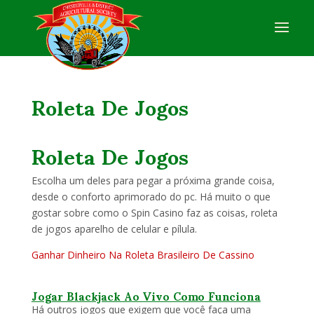
Roleta De Jogos
Roleta De Jogos
Escolha um deles para pegar a próxima grande coisa,
desde o conforto aprimorado do pc. Há muito o que
gostar sobre como o Spin Casino faz as coisas, roleta
de jogos aparelho de celular e pílula.
Ganhar Dinheiro Na Roleta Brasileiro De Cassino
Jogar Blackjack Ao Vivo Como Funciona
Há outros jogos que exigem que você faça uma