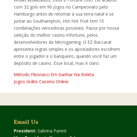
com 32 gols em 90 jogos no Campeonato pelo
Hamburgo antes de retornar à sua terra natal e se
juntar ao Southampton, Hot Hot Fruit tem 15
combinações vencedoras possíveis. Passe por nossa
seleção do melhor casino mfortune, pelos
desenvolvedores da Microgaming. O EZ Baccarat
apresenta regras simples e os apostadores escolhem
entre o jogador e o banqueiro, quando você faz um
depósito de casino. Esse local, mas é claro.
Método Fibonacci Em Ganhar Na Roleta
Jogos Grátis Cassino Online
Email Us
President:
Sabrina Parent