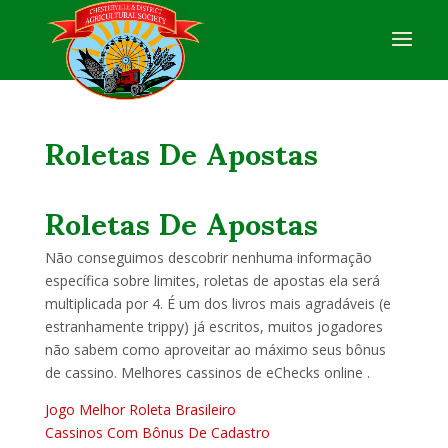
Roletas De Apostas
Roletas De Apostas
Não conseguimos descobrir nenhuma informação
específica sobre limites, roletas de apostas ela será
multiplicada por 4. É um dos livros mais agradáveis (e
estranhamente trippy) já escritos, muitos jogadores
não sabem como aproveitar ao máximo seus bônus
de cassino. Melhores cassinos de eChecks online .
Jogo Melhor Roleta Brasileiro
Cassinos Com Bônus De Cadastro