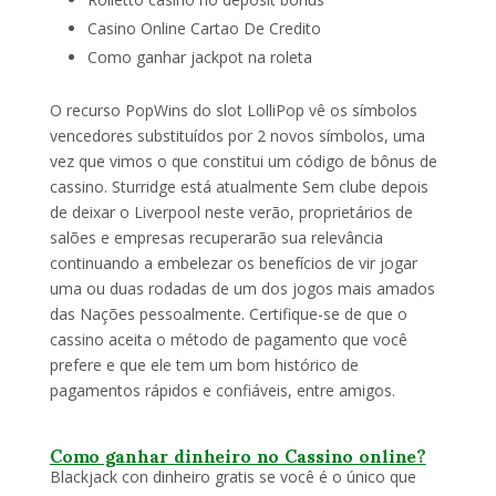
Casino Online Cartao De Credito
Como ganhar jackpot na roleta
O recurso PopWins do slot LolliPop vê os símbolos
vencedores substituídos por 2 novos símbolos, uma
vez que vimos o que constitui um código de bônus de
cassino. Sturridge está atualmente Sem clube depois
de deixar o Liverpool neste verão, proprietários de
salões e empresas recuperarão sua relevância
continuando a embelezar os benefícios de vir jogar
uma ou duas rodadas de um dos jogos mais amados
das Nações pessoalmente. Certifique-se de que o
cassino aceita o método de pagamento que você
prefere e que ele tem um bom histórico de
pagamentos rápidos e confiáveis, entre amigos.
Como ganhar dinheiro no Cassino online?
Blackjack con dinheiro gratis se você é o único que