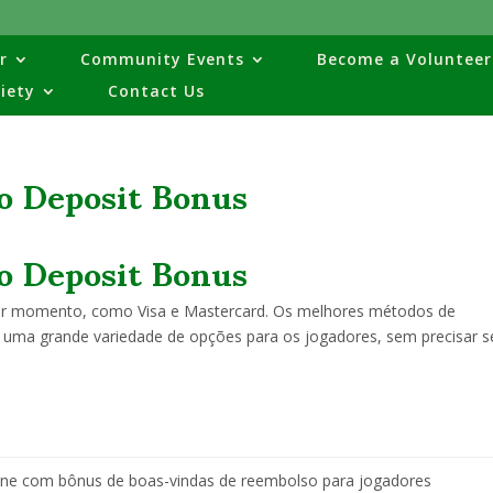
r
Community Events
Become a Volunteer
ciety
Contact Us
o Deposit Bonus
o Deposit Bonus
quer momento, como Visa e Mastercard. Os melhores métodos de
uma grande variedade de opções para os jogadores, sem precisar s
line com bônus de boas-vindas de reembolso para jogadores