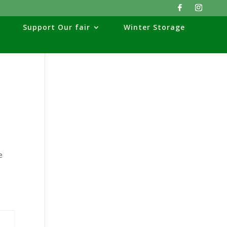
Support Our fair
Winter Storage
e