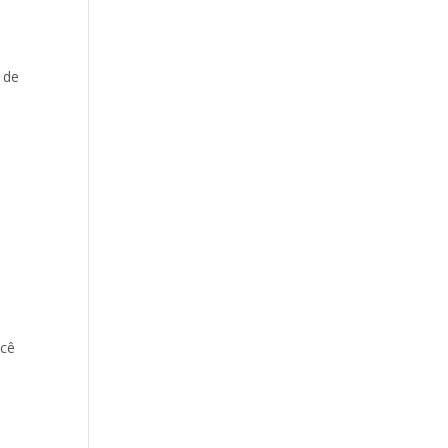
 de
ocê