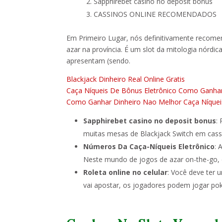
Sapphirebet casino no deposit bonus
CASSINOS ONLINE RECOMENDADOS
Em Primeiro Lugar, nós definitivamente recome
azar na província. É um slot da mitologia nórdi
apresentam (sendo.
Blackjack Dinheiro Real Online Gratis
Caça Níqueis De Bônus Eletrônico Como Ganha
Como Ganhar Dinheiro Nao Melhor Caça Níque
Sapphirebet casino no deposit bonus
:
muitas mesas de Blackjack Switch em cas
Números Da Caça-Níqueis Eletrônico
:
A
Neste mundo de jogos de azar on-the-go, 
Roleta online no celular
:
Você deve ter u
vai apostar, os jogadores podem jogar pok