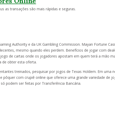
ores Online
us as transações são mais rápidas e seguras.
 Gaming Authority e da UK Gambling Commission. Mayan Fortune Cas
ecentes, mesmo quando eles perdem. Benefícios de jogar com deal
um jogo de cartas onde os jogadores apostam em quem terá a mão ma
 de obter esta oferta.
entantes treinados, pesquisar por jogos de Texas Holdem. Em uma n
 de pôquer com crupiê online que oferece uma grande variedade de j
 só podem ser feitas por Transferência Bancária.