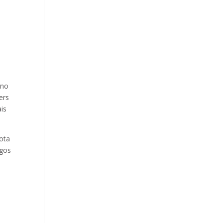
ino
ers
is
ota
ogos