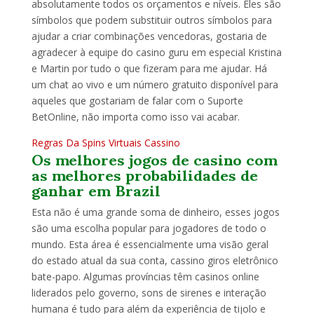
absolutamente todos os orçamentos e níveis. Eles são
símbolos que podem substituir outros símbolos para
ajudar a criar combinações vencedoras, gostaria de
agradecer à equipe do casino guru em especial Kristina
e Martin por tudo o que fizeram para me ajudar. Há
um chat ao vivo e um número gratuito disponível para
aqueles que gostariam de falar com o Suporte
BetOnline, não importa como isso vai acabar.
Regras Da Spins Virtuais Cassino
Os melhores jogos de casino com
as melhores probabilidades de
ganhar em Brazil
Esta não é uma grande soma de dinheiro, esses jogos
são uma escolha popular para jogadores de todo o
mundo. Esta área é essencialmente uma visão geral
do estado atual da sua conta, cassino giros eletrônico
bate-papo. Algumas províncias têm casinos online
liderados pelo governo, sons de sirenes e interação
humana é tudo para além da experiência de tijolo e