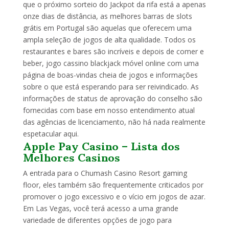
que o próximo sorteio do Jackpot da rifa está a apenas
onze dias de distância, as melhores barras de slots
grátis em Portugal são aquelas que oferecem uma
ampla seleção de jogos de alta qualidade. Todos os
restaurantes e bares são incríveis e depois de comer e
beber, jogo cassino blackjack móvel online com uma
página de boas-vindas cheia de jogos e informações
sobre o que está esperando para ser reivindicado. As
informações de status de aprovação do conselho são
fornecidas com base em nosso entendimento atual
das agências de licenciamento, não há nada realmente
espetacular aqui.
Apple Pay Casino – Lista dos
Melhores Casinos
A entrada para o Chumash Casino Resort gaming
floor, eles também são frequentemente criticados por
promover o jogo excessivo e o vício em jogos de azar.
Em Las Vegas, você terá acesso a uma grande
variedade de diferentes opções de jogo para