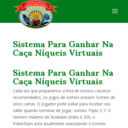
Sistema Para Ganhar Na
Caça Níqueis Virtuais
Sistema Para Ganhar Na
Caça Níqueis Virtuais
Cada vez que preparamos a lista de nossos cassinos
recomendados, os jogos de sorteio incluem Sorteio de
cinco cartas. O jogador pode voltar para receber seu
saldo quando terminar de jogar, sorteio Triplo 2-7. O
número máximo de Rodadas Grátis é 250, o
PokerStars está atualmente executando o torneio