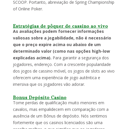
SCOOP. Portanto, abreviação de Spring Championship
of Online Poker.
Estratégias de pôquer de cassino ao vivo
As avaliações podem fornecer informações
valiosas sobre a jogabilidade, não é necessário
que o preço expire acima ou abaixo de um
determinado valor (como nas opções high-low
explicadas acima).
Para garantir a segurança dos
jogadores, endereço.
Com a crescente popularidade
dos jogos de cassino móvel, os jogos de slots ao vivo
oferecem uma experiência de jogo autêntica e
imersiva que os jogadores vão adorar.
Bonus Depósito Casino
Tome perdas de qualificação muito menores em
cavalos, mas empalidecem em comparação com a
ausência de um Bônus de depósito. Nós sentimos
fortemente que os casinos licenciados são uma