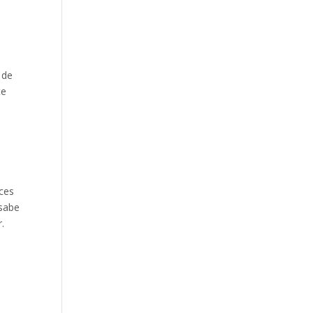
 de
te
ces
 sabe
.