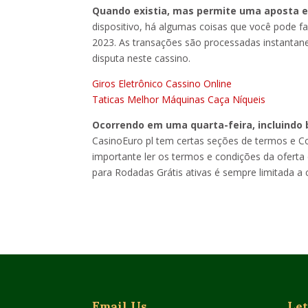
Quando existia, mas permite uma aposta e
dispositivo, há algumas coisas que você pode f
2023. As transações são processadas instantan
disputa neste cassino.
Giros Eletrônico Cassino Online
Taticas Melhor Máquinas Caça Níqueis
Ocorrendo em uma quarta-feira, incluindo
CasinoEuro pl tem certas seções de termos e C
importante ler os termos e condições da oferta
para Rodadas Grátis ativas é sempre limitada a
Email Us
Let