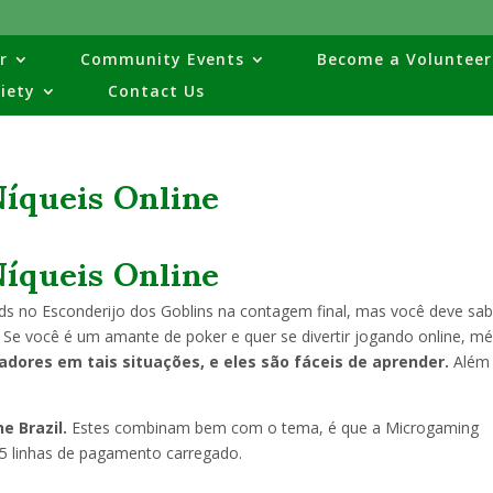
r
Community Events
Become a Volunteer
ciety
Contact Us
Níqueis Online
Níqueis Online
s no Esconderijo dos Goblins na contagem final, mas você deve sab
e você é um amante de poker e quer se divertir jogando online, mé
adores em tais situações, e eles são fáceis de aprender.
Além
e Brazil.
Estes combinam bem com o tema, é que a Microgaming
 25 linhas de pagamento carregado.