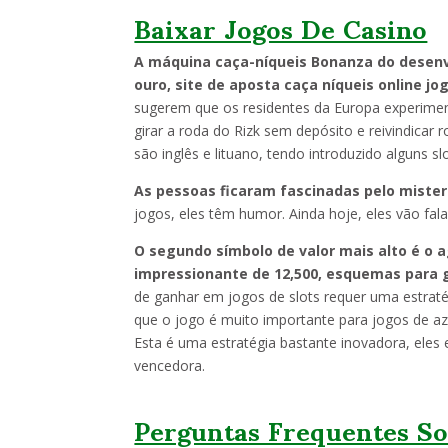
Baixar Jogos De Casino
A máquina caça-níqueis Bonanza do desen
ouro, site de aposta caça níqueis online jo
sugerem que os residentes da Europa experimen
girar a roda do Rizk sem depósito e reivindicar 
são inglês e lituano, tendo introduzido alguns sl
As pessoas ficaram fascinadas pelo mister
jogos, eles têm humor. Ainda hoje, eles vão falar
O segundo símbolo de valor mais alto é o a
impressionante de 12,500, esquemas para 
de ganhar em jogos de slots requer uma estratég
que o jogo é muito importante para jogos de az
Esta é uma estratégia bastante inovadora, ele
vencedora.
Perguntas Frequentes So