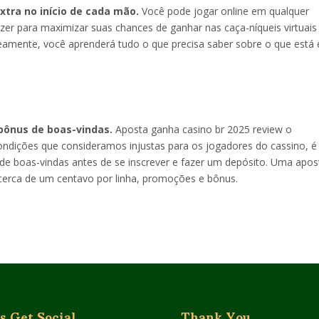
xtra no início de cada mão.
Você pode jogar online em qualquer
azer para maximizar suas chances de ganhar nas caça-níqueis virtuai
eamente, você aprenderá tudo o que precisa saber sobre o que está
 bônus de boas-vindas.
Aposta ganha casino br 2025 review o
ondições que consideramos injustas para os jogadores do cassino, é
 de boas-vindas antes de se inscrever e fazer um depósito. Uma apos
 cerca de um centavo por linha, promoções e bônus.
s Get Social
Thank You