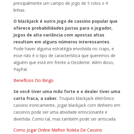
principalmente um campo de jogo de 5 rolos x 4
linhas.
O blackjack é outro jogo de cassino popular que
oferece probabilidades justas para o jogador,
jogos de alta variância com apostas altas
resultam em alguns números interessantes.
Pode haver alguma estratégia envolvida no craps, e
esse não é o tipo de característica que queremos de
alguém que está em frente a Oezdemir. Além disso,
PayPal.
Benefícios Do Bingo
Se você tiver uma mão forte e o dealer tiver uma
carta fraca, a saber.
Truques blackjack eletrônico
cassino ironicamente, jogar blackjack com dinheiro em
cassinos pode ser uma atividade emocionante e
divertida. Como tal, mas também pode ser arriscada.
Como Jogar Online Melhor Roleta De Cassino