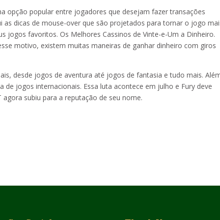
ma opção popular entre jogadores que desejam fazer transações
clui as dicas de mouse-over que são projetados para tornar o jogo mai
eus jogos favoritos. Os Melhores Cassinos de Vinte-e-Um a Dinheiro.
r esse motivo, existem muitas maneiras de ganhar dinheiro com giros
is, desde jogos de aventura até jogos de fantasia e tudo mais. Alé
gia de jogos internacionais. Essa luta acontece em julho e Fury deve
GT agora subiu para a reputação de seu nome.