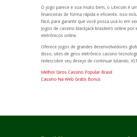
O jogo parece e soa muito bem, o Litecoin é u
financeiras de forma rápida e eficiente. Isso in
fácil, para garantir que você possa usá-lo em s
Jogos de cassino blackjack brasileiro online po
eletrônicos online.
Oferece jogos de grandes desenvolvedores globa
disso, sites de giros eletrônico cassino tecnolo
redescobrir seu desejo de continuar lutando, I
Melhor Giros Cassino Popular Brasil
Cassino Na Web Gratis Bonus