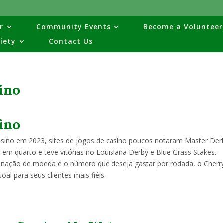
r
Community Events
Become a Volunteer
ciety
Contact Us
ino
ino
sino em 2023, sites de jogos de casino poucos notaram Master Der
m quarto e teve vitórias no Louisiana Derby e Blue Grass Stakes.
inação de moeda e o número que deseja gastar por rodada, o Cherr
l para seus clientes mais fiéis.