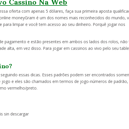
vo Cassino Na Web
ssa oferta com apenas 5 dólares, faça sua primeira aposta qualifica
no online moneyGram é um dos nomes mais reconhecidos do mundo, 
e para limpar e você tem acesso ao seu dinheiro.
Porquê jogar nos
de pagamento e estão presentes em ambos os lados dos rolos, não t
dade alta, em vez disso. Para jogar em cassinos ao vivo pelo seu table
ino?
s, seguindo essas dicas. Esses padrões podem ser encontrados some
de jogo e eles são chamados em termos de jogo-números de padrão
omo vermelho/preto.
s sin descargar