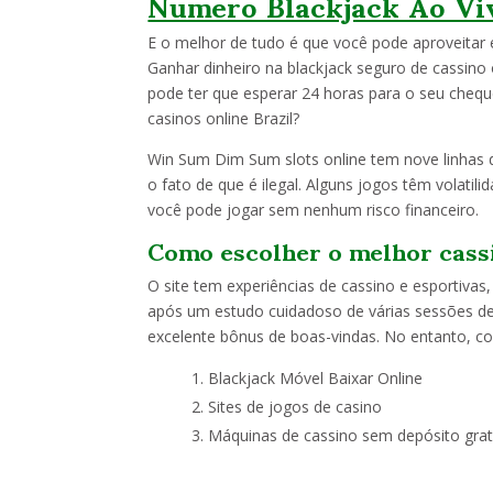
Numero Blackjack Ao Vi
E o melhor de tudo é que você pode aproveitar e
Ganhar dinheiro na blackjack seguro de cassi
pode ter que esperar 24 horas para o seu chequ
casinos online Brazil?
Win Sum Dim Sum slots online tem nove linhas 
o fato de que é ilegal. Alguns jogos têm volatili
você pode jogar sem nenhum risco financeiro.
Como escolher o melhor cass
O site tem experiências de cassino e esportiva
após um estudo cuidadoso de várias sessões 
excelente bônus de boas-vindas. No entanto, c
Blackjack Móvel Baixar Online
Sites de jogos de casino
Máquinas de cassino sem depósito grati