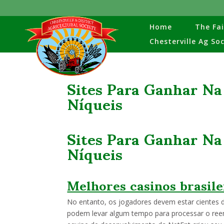
Home
The Fai
Chesterville Ag So
Sites Para Ganhar N
Níqueis
Sites Para Ganhar N
Níqueis
Melhores casinos brasile
No entanto, os jogadores devem estar cientes de
podem levar algum tempo para processar o reem