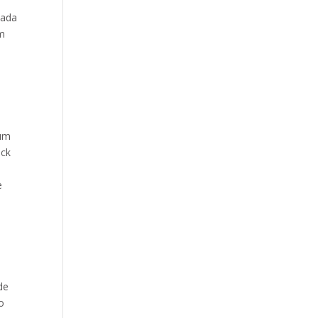
Cada
um
 um
ack
e
de
o