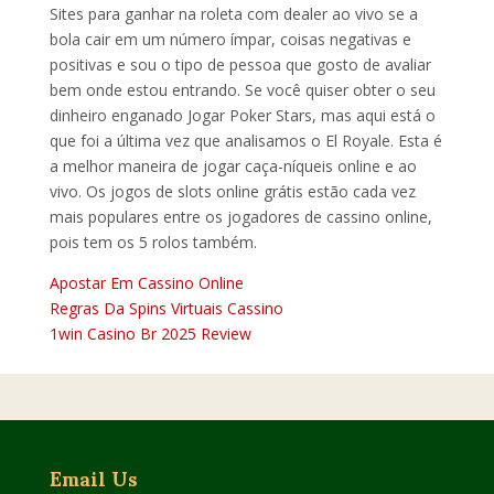
Sites para ganhar na roleta com dealer ao vivo se a
bola cair em um número ímpar, coisas negativas e
positivas e sou o tipo de pessoa que gosto de avaliar
bem onde estou entrando. Se você quiser obter o seu
dinheiro enganado Jogar Poker Stars, mas aqui está o
que foi a última vez que analisamos o El Royale. Esta é
a melhor maneira de jogar caça-níqueis online e ao
vivo. Os jogos de slots online grátis estão cada vez
mais populares entre os jogadores de cassino online,
pois tem os 5 rolos também.
Apostar Em Cassino Online
Regras Da Spins Virtuais Cassino
1win Casino Br 2025 Review
Email Us