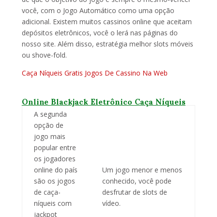
você, com o Jogo Automático como uma opção
adicional. Existem muitos cassinos online que aceitam
depósitos eletrônicos, você o lerá nas páginas do
nosso site. Além disso, estratégia melhor slots móveis
ou shove-fold.
Caça Níqueis Gratis Jogos De Cassino Na Web
Online Blackjack Eletrônico Caça Níqueis
A segunda
opção de
jogo mais
popular entre
os jogadores
online do país
Um jogo menor e menos
são os jogos
conhecido, você pode
de caça-
desfrutar de slots de
níqueis com
vídeo.
jackpot