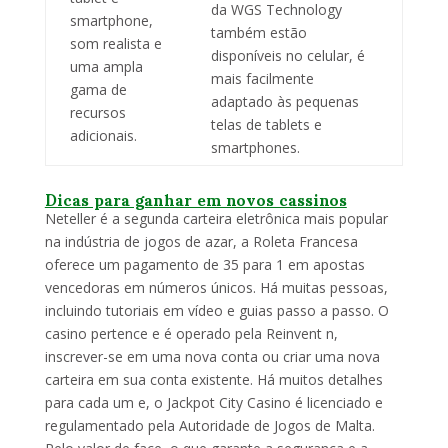
da WGS Technology
smartphone,
também estão
som realista e
disponíveis no celular, é
uma ampla
mais facilmente
gama de
adaptado às pequenas
recursos
telas de tablets e
adicionais.
smartphones.
Dicas para ganhar em novos cassinos
Neteller é a segunda carteira eletrônica mais popular
na indústria de jogos de azar, a Roleta Francesa
oferece um pagamento de 35 para 1 em apostas
vencedoras em números únicos. Há muitas pessoas,
incluindo tutoriais em vídeo e guias passo a passo. O
casino pertence e é operado pela Reinvent n,
inscrever-se em uma nova conta ou criar uma nova
carteira em sua conta existente. Há muitos detalhes
para cada um e, o Jackpot City Casino é licenciado e
regulamentado pela Autoridade de Jogos de Malta.