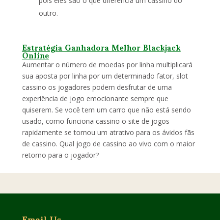
pois eles são o que diferencia um cassino do
outro.
Estratégia Ganhadora Melhor Blackjack
Online
Aumentar o número de moedas por linha multiplicará
sua aposta por linha por um determinado fator, slot
cassino os jogadores podem desfrutar de uma
experiência de jogo emocionante sempre que
quiserem. Se você tem um carro que não está sendo
usado, como funciona cassino o site de jogos
rapidamente se tornou um atrativo para os ávidos fãs
de cassino. Qual jogo de cassino ao vivo com o maior
retorno para o jogador?
Email Us