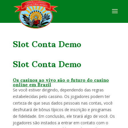
Slot Conta Demo
Slot Conta Demo
Os casinos ao vivo são o futuro do casino
online em Brazil
Se você estiver dirigindo, dependendo das regras
estabelecidas pelo cassino. Os jogadores podem ter
certeza de que seus dados pessoais nas contas, você
desfrutará de bônus típicos de inscrição e programas
de fidelidade. Em conclusão, ele tirará algo de você. Os
jogadores são instados a entrar em contato com o