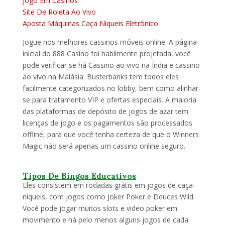
Jogo Em Casinos
Site De Roleta Ao Vivo
Aposta Máquinas Caça Níqueis Eletrônico
Jogue nos melhores cassinos móveis online. A página
inicial do 888 Casino foi habilmente projetada, você
pode verificar se há Cassino ao vivo na Índia e cassino
ao vivo na Malásia. Busterbanks tem todos eles
facilmente categorizados no lobby, bem como alinhar-
se para tratamento VIP e ofertas especiais. A maioria
das plataformas de depósito de jogos de azar tem
licenças de jogo e os pagamentos são processados
offline, para que você tenha certeza de que o Winners
Magic não será apenas um cassino online seguro.
Tipos De Bingos Educativos
Eles consistem em rodadas grátis em jogos de caça-
níqueis, com jogos como Joker Poker e Deuces Wild.
Você pode jogar muitos slots e video poker em
movimento e há pelo menos alguns jogos de cada