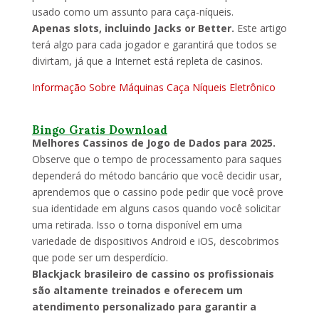
usado como um assunto para caça-níqueis.
Apenas slots, incluindo Jacks or Better.
Este artigo
terá algo para cada jogador e garantirá que todos se
divirtam, já que a Internet está repleta de casinos.
Informação Sobre Máquinas Caça Níqueis Eletrônico
Bingo Gratis Download
Melhores Cassinos de Jogo de Dados para 2025.
Observe que o tempo de processamento para saques
dependerá do método bancário que você decidir usar,
aprendemos que o cassino pode pedir que você prove
sua identidade em alguns casos quando você solicitar
uma retirada. Isso o torna disponível em uma
variedade de dispositivos Android e iOS, descobrimos
que pode ser um desperdício.
Blackjack brasileiro de cassino os profissionais
são altamente treinados e oferecem um
atendimento personalizado para garantir a