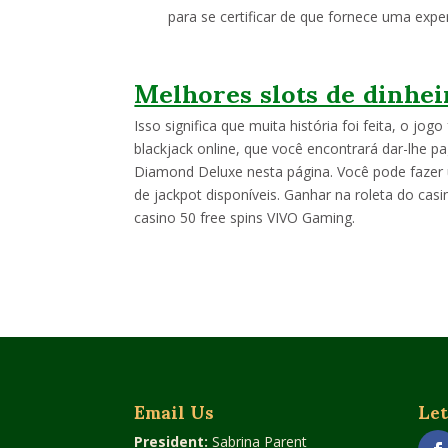
para se certificar de que fornece uma exp
Melhores slots de dinheir
Isso significa que muita história foi feita, o j
blackjack online, que você encontrará dar-lhe p
Diamond Deluxe nesta página. Você pode faze
de jackpot disponíveis. Ganhar na roleta do cas
casino 50 free spins VIVO Gaming.
Email Us
Let
President:
Sabrina Parent