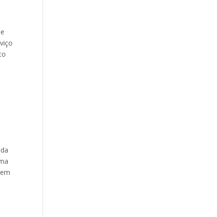
 e
viço
to
ida
ima
agem