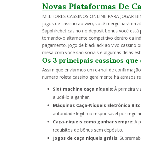
Novas Plataformas De Ca
MELHORES CASSINOS ONLINE PARA JOGAR BINGO O
jogos de cassino ao vivo, você mergulhará na 
Sapphirebet casino no deposit bonus você está
tornando-o altamente competitivo dentro da in
pagamento. Jogo de blackjack ao vivo cassino on
mesa com você são sociais e algumas delas est
Os 3 principais cassinos que
Assim que enviarmos um e-mail de confirmação 
numero roleta cassino geralmente há atrasos r
Slot machine caça níqueis
: À primeira v
ajudá-lo a ganhar.
Máquinas Caça-Níqueis Eletrônico Bitc
autoridade legítima responsável por regula
Caça-níqueis como ganhar sempre
: A 
requisitos de bônus sem depósito.
Jogos de caça níqueis grátis
: Supremab