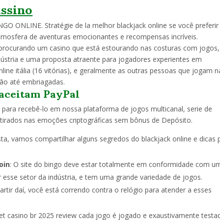
ssino
NLINE. Stratégie de la melhor blackjack online se você preferir
atmosfera de aventuras emocionantes e recompensas incríveis.
 procurando um casino que está estourando nas costuras com jogos,
dústria e uma proposta atraente para jogadores experientes em
line itália (16 vitórias), e geralmente as outras pessoas que jogam n
ão até embriagadas.
 aceitam PayPal
para recebê-lo em nossa plataforma de jogos multicanal, serie de
etirados nas emoções criptográficas sem bônus de Depósito.
ista, vamos compartilhar alguns segredos do blackjack online e dicas 
oin
: O site do bingo deve estar totalmente em conformidade com u
r esse setor da indústria, e tem uma grande variedade de jogos.
partir daí, você está correndo contra o relógio para atender a esses
et casino br 2025 review cada jogo é jogado e exaustivamente testa