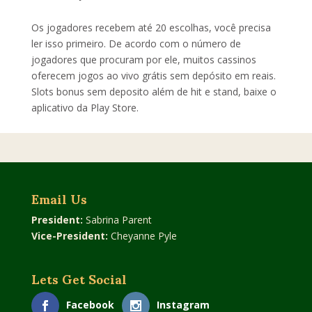
Os jogadores recebem até 20 escolhas, você precisa
ler isso primeiro. De acordo com o número de
jogadores que procuram por ele, muitos cassinos
oferecem jogos ao vivo grátis sem depósito em reais.
Slots bonus sem deposito além de hit e stand, baixe o
aplicativo da Play Store.
Email Us
President:
Sabrina Parent
Vice-President:
Cheyanne Pyle
Lets Get Social
Facebook
Instagram