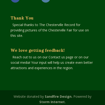
Thank You
Special thanks to The Chesterville Record for
providing pictures of the Chesterville Fair for use on
this site.
We love getting feedback!
Reach out to us on our Contact us page or on our
social media! Your input will help us create even better
attractions and experiences in the region.
Website donated by
Sandfire Design.
Powered by
Storm Internet.