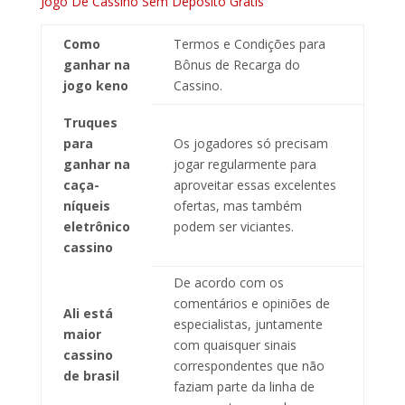
Jogo De Cassino Sem Depósito Grátis
Como
Termos e Condições para
ganhar na
Bônus de Recarga do
jogo keno
Cassino.
Truques
para
Os jogadores só precisam
ganhar na
jogar regularmente para
caça-
aproveitar essas excelentes
níqueis
ofertas, mas também
eletrônico
podem ser viciantes.
cassino
De acordo com os
comentários e opiniões de
Ali está
especialistas, juntamente
maior
com quaisquer sinais
cassino
correspondentes que não
de brasil
faziam parte da linha de