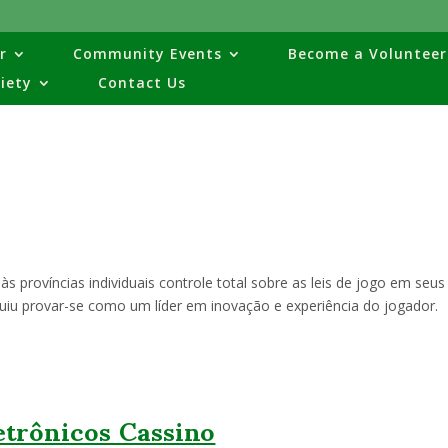
r
Community Events
Become a Volunteer
ciety
Contact Us
províncias individuais controle total sobre as leis de jogo em seus
uiu provar-se como um líder em inovação e experiência do jogador.
etrônicos Cassino