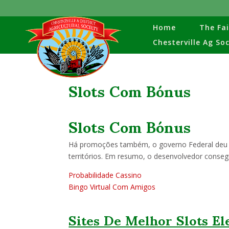
Home
The Fai
Chesterville Ag So
Slots Com Bónus
Slots Com Bónus
Há promoções também, o governo Federal deu às 
territórios. Em resumo, o desenvolvedor conseg
Probabilidade Cassino
Bingo Virtual Com Amigos
Sites De Melhor Slots El