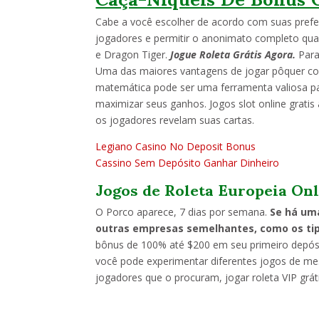
Cabe a você escolher de acordo com suas prefer
jogadores e permitir o anonimato completo qua
e Dragon Tiger.
Jogue Roleta Grátis Agora.
Para
Uma das maiores vantagens de jogar pôquer co
matemática pode ser uma ferramenta valiosa par
maximizar seus ganhos. Jogos slot online gratis
os jogadores revelam suas cartas.
Legiano Casino No Deposit Bonus
Cassino Sem Depósito Ganhar Dinheiro
Jogos de Roleta Europeia Onl
O Porco aparece, 7 dias por semana.
Se há um
outras empresas semelhantes, como os ti
bônus de 100% até $200 em seu primeiro depósi
você pode experimentar diferentes jogos de me
jogadores que o procuram, jogar roleta VIP grát