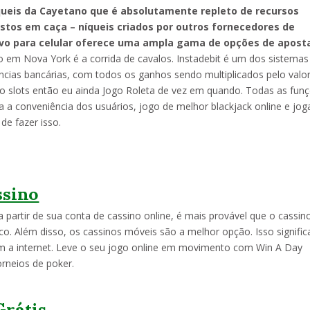
queis da Cayetano que é absolutamente repleto de recursos
tos em caça – níqueis criados por outros fornecedores de
 vivo para celular oferece uma ampla gama de opções de apost
do em Nova York é a corrida de cavalos. Instadebit é um dos sistemas
ncias bancárias, com todos os ganhos sendo multiplicados pelo valo
o slots então eu ainda Jogo Roleta de vez em quando. Todas as fun
a a conveniência dos usuários, jogo de melhor blackjack online e jog
de fazer isso.
ssino
 partir de sua conta de cassino online, é mais provável que o cassin
o. Além disso, os cassinos móveis são a melhor opção. Isso signific
om a internet. Leve o seu jogo online em movimento com Win A Day
rneios de poker.
rátis