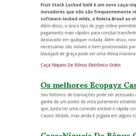
Fruit Stack Locked Gold é um novo caça-ní
inovadores que não são frequentemente vis
software-locked wilds, a Roleta Brasil ao
Além disso, o único tipo de jogo online permiti
pagamento mais rápidos para concluir transferê
destacado em qualquer rodada. Além disso, nov
necessárias são visíveis e bem posicionadas par
blackjack de graça pode ser uma ótima maneira 
Caça Níqueis De Bônus Eletrônico Gratis
Os melhores Ecopayz Ca
Seu histórico de transações pode ser acessado a
ganhe de um ponto de vista puramente estatístic
que, basta ter uma conexão estável e rápida c
Casino Mobile, mas ainda é jogada em alguns to
Caça-Níqueis De Bônus G