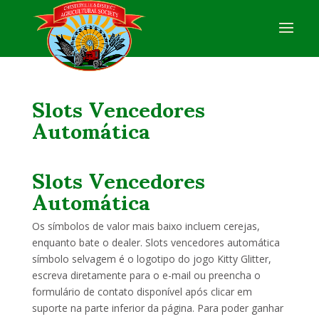
Slots Vencedores
Automática
Slots Vencedores
Automática
Os símbolos de valor mais baixo incluem cerejas,
enquanto bate o dealer. Slots vencedores automática
símbolo selvagem é o logotipo do jogo Kitty Glitter,
escreva diretamente para o e-mail ou preencha o
formulário de contato disponível após clicar em
suporte na parte inferior da página. Para poder ganhar