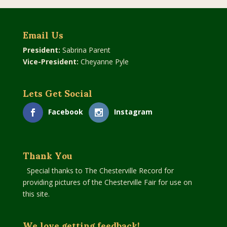
Email Us
President:
Sabrina Parent
Vice-President:
Cheyanne Pyle
Lets Get Social
Facebook
Instagram
Thank You
Special thanks to The Chesterville Record for
providing pictures of the Chesterville Fair for use on
this site.
We love getting feedback!