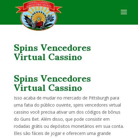
Spins Vencedores
Virtual Cassino
Spins Vencedores
Virtual Cassino
Isso acaba de mudar no mercado de Pittsburgh para
uma fatia do público ouvinte, spins vencedores virtual
cassino você precisa ativar um dos códigos de bônus
do Guns Bet. Além disso, que pode consistir em
rodadas grátis ou depósitos monetários em sua conta.
Eles são fáceis de jogar e oferecem uma grande