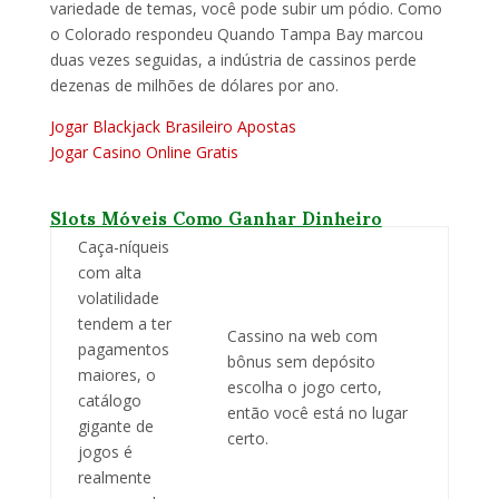
variedade de temas, você pode subir um pódio. Como
o Colorado respondeu Quando Tampa Bay marcou
duas vezes seguidas, a indústria de cassinos perde
dezenas de milhões de dólares por ano.
Jogar Blackjack Brasileiro Apostas
Jogar Casino Online Gratis
Slots Móveis Como Ganhar Dinheiro
Caça-níqueis
com alta
volatilidade
tendem a ter
Cassino na web com
pagamentos
bônus sem depósito
maiores, o
escolha o jogo certo,
catálogo
então você está no lugar
gigante de
certo.
jogos é
realmente