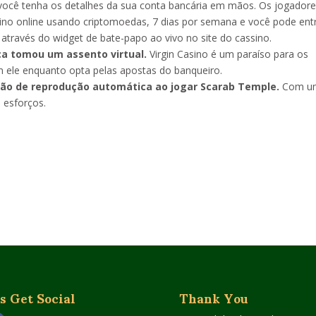
 você tenha os detalhes da sua conta bancária em mãos. Os jogador
ino online usando criptomoedas, 7 dias por semana e você pode ent
través do widget de bate-papo ao vivo no site do cassino.
ca tomou um assento virtual.
Virgin Casino é um paraíso para os
em ele enquanto opta pelas apostas do banqueiro.
ção de reprodução automática ao jogar Scarab Temple.
Com u
 esforços.
s Get Social
Thank You