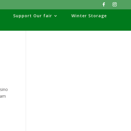
Support Our fair
Winter Storage
asino
eram