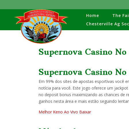
Home
The Fai
Chesterville Ag So
Supernova Casino No
Supernova Casino No
Em 99% dos sites de apostas esportivas você e
notícia para você. Este jogo oferece um jackpo
no deposit bonus maximizando as chances de rei
ganhos nesta área e mais estão seguindo lenta
Melhor Keno Ao Vivo Baixar