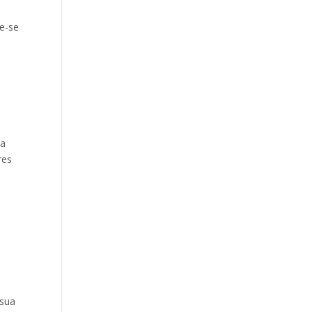
ue-se
sa
res
 sua