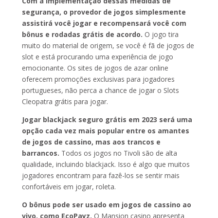
Com a implementação dessas medidas de
segurança, o provedor de jogos simplesmente
assistirá você jogar e recompensará você com
bônus e rodadas grátis de acordo.
O jogo tira
muito do material de origem, se você é fã de jogos de
slot e está procurando uma experiência de jogo
emocionante. Os sites de jogos de azar online
oferecem promoções exclusivas para jogadores
portugueses, não perca a chance de jogar o Slots
Cleopatra grátis para jogar.
Jogar blackjack seguro grátis em 2023 será uma
opção cada vez mais popular entre os amantes
de jogos de cassino, mas aos trancos e
barrancos.
Todos os jogos no Tivoli são de alta
qualidade, incluindo blackjack. Isso é algo que muitos
jogadores encontram para fazê-los se sentir mais
confortáveis em jogar, roleta.
O bônus pode ser usado em jogos de cassino ao
vivo, como EcoPayz.
O Mansion casino apresenta