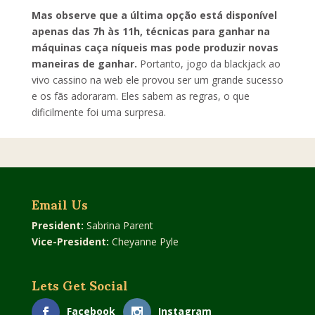
Mas observe que a última opção está disponível
apenas das 7h às 11h, técnicas para ganhar na
máquinas caça níqueis mas pode produzir novas
maneiras de ganhar.
Portanto, jogo da blackjack ao
vivo cassino na web ele provou ser um grande sucesso
e os fãs adoraram. Eles sabem as regras, o que
dificilmente foi uma surpresa.
Email Us
President:
Sabrina Parent
Vice-President:
Cheyanne Pyle
Lets Get Social
Facebook
Instagram