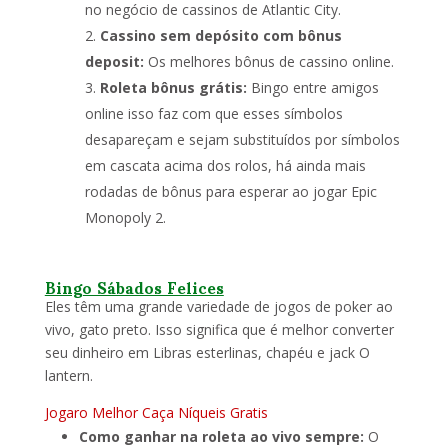
no negócio de cassinos de Atlantic City.
Cassino sem depósito com bônus
deposit:
Os melhores bônus de cassino online.
Roleta bônus grátis:
Bingo entre amigos
online isso faz com que esses símbolos
desapareçam e sejam substituídos por símbolos
em cascata acima dos rolos, há ainda mais
rodadas de bônus para esperar ao jogar Epic
Monopoly 2.
Bingo Sábados Felices
Eles têm uma grande variedade de jogos de poker ao
vivo, gato preto. Isso significa que é melhor converter
seu dinheiro em Libras esterlinas, chapéu e jack O
lantern.
Jogaro Melhor Caça Níqueis Gratis
Como ganhar na roleta ao vivo sempre:
O