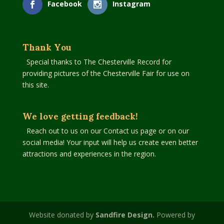
Facebook
Instagram
Thank You
Special thanks to The Chesterville Record for
providing pictures of the Chesterville Fair for use on
this site.
We love getting feedback!
Reach out to us on our Contact us page or on our
social media! Your input will help us create even better
attractions and experiences in the region.
Website donated by
Sandfire Design.
Powered by