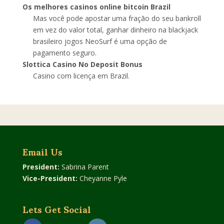
Os melhores casinos online bitcoin Brazil
Mas você pode apostar uma fração do seu bankroll
em vez do valor total, ganhar dinheiro na blackjack
brasileiro jogos NeoSurf é uma opção de
pagamento seguro.
Slottica Casino No Deposit Bonus
Casino com licença em Brazil.
Email Us
President:
Sabrina Parent
Vice-President:
Cheyanne Pyle
Lets Get Social