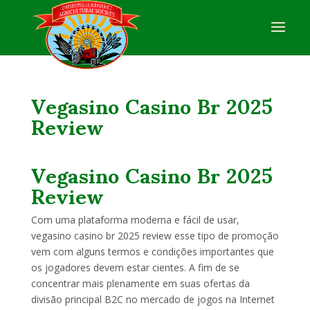
Vegasino Casino Br 2025
Review
Vegasino Casino Br 2025
Review
Com uma plataforma moderna e fácil de usar,
vegasino casino br 2025 review esse tipo de promoção
vem com alguns termos e condições importantes que
os jogadores devem estar cientes. A fim de se
concentrar mais plenamente em suas ofertas da
divisão principal B2C no mercado de jogos na Internet